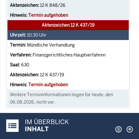
12 K 848/26
Termin aufgehoben
Aktenzeichen 12 K 437/19
10:30
Uhr
Mündliche Verhandlung
Finanzgerichtliches Hauptverfahren
630
12 K 437/19
Termin aufgehoben
Weitere Termininformationen liegen für heute, den
06.08.2026, nicht vor.
IM ÜBERBLICK
Justiz-Portal im Überblick:
INHALT